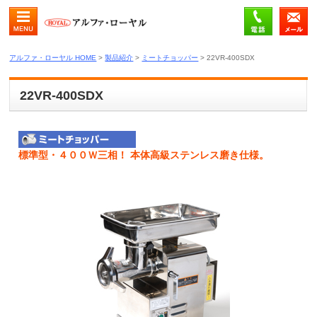
メ
アルファ・ローヤル HOME
>
製品紹介
>
ミートチョッパー
> 22VR-400SDX
22VR-400SDX
標準型・４００Ｗ三相！ 本体高級ステンレス磨き仕様。