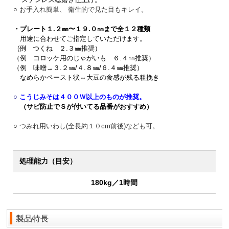
○ お手入れ簡単、
衛生的で見た目もキレイ。
・プレート１.２㎜〜１９.０㎜まで全１２種類
用途に合わせてご指定していただけます。
(
例 つくね ２.３㎜推奨）
（例 コロッケ用のじゃがいも ６.４㎜推奨）
（例 味噌→３.２㎜/４.８㎜/６.４㎜推奨）
なめらかペースト状⇔大豆の食感が残る粗挽き
○
こうじみそは４００Ｗ以上のものが推奨。
（サビ防止でＳが付いてる品番がおすすめ）
○ つみれ用いわし(全長約１０cm前後)なども可。
処理能力（目安）
180kg／1時間
製品特長