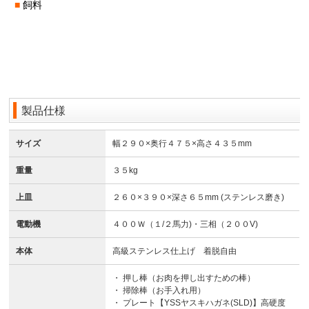
■
飼料
製品仕様
サイズ
幅２９０×奥行４７５×高さ４３５mm
重量
３５kg
上皿
２６０×３９０×深さ６５mm (ステンレス磨き)
電動機
４００Ｗ（１/２馬力)・三相（２００V)
本体
高級ステンレス仕上げ 着脱自由
・ 押し棒（お肉を押し出すための棒）
・ 掃除棒（お手入れ用）
・ プレート【YSSヤスキハガネ(SLD)】高硬度