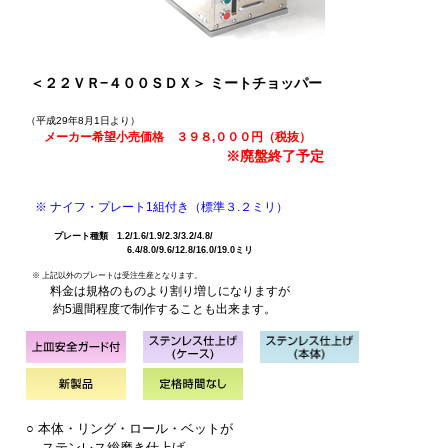
＜２２ＶＲ−４００ＳＤＸ＞ ミートチョッパー
（平成29年8月1日より）
メーカー希望小売価格 ３９８,０００円（税抜）
※廃盤終了予定
※
ナイフ・プレート1
組付き（標準３.２ミリ）
プレート種類 1.2/1.6/1.9/2.3/3.2/4.8/
6.4/8.0/9.6/12.8/16.0/19.0ミリ
※ 上記以外のプレートは受注生産となります。
料金は規格のものより割り増しになりますが
約5週間程度で制作することも出来ます。
○ 本体・リング・ロール・ベットが
ステンレス
総磨き仕上げ。