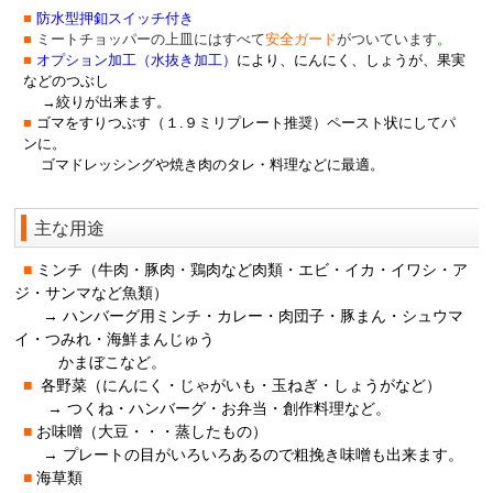
■
防水型押釦スイッチ付き
■
ミートチョッパーの上皿にはすべて
安全ガード
がついています
。
■
オプション加工（水抜き加工）
により、にんにく、しょうが、果実
などのつぶし
→絞りが出来ます。
■
ゴマをすりつぶす（１.９ミリプレート推奨）ペースト状にしてパ
ンに。
ゴマドレッシングや焼き肉のタレ・料理などに最適。
主な用途
■
ミンチ（牛肉・豚肉・鶏肉など肉類・エビ・イカ・イワシ・ア
ジ・サンマなど魚類）
→ ハンバーグ用ミンチ・カレー・肉団子・豚まん・シュウマ
イ・つみれ・海鮮まんじゅう
かまぼこなど。
■
各野菜（にんにく・じゃがいも・玉ねぎ・しょうがなど）
→ つくね・ハンバーグ・お弁当・創作料理など。
■
お味噌（大豆・・・蒸したもの）
→ プレートの目がいろいろあるので粗挽き味噌も出来ます。
■
海草類